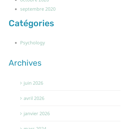
septembre 2020
Catégories
Psychology
Archives
juin 2026
avril 2026
janvier 2026
mars 2024