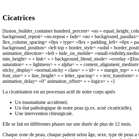
Cicatrices
[fusion_builder_container hundred_percent= »no » equal_height_colum
background_repeat= »no-repeat » fade= »no » background_parallax= 
flex_column_spacing= »0px » type= »flex » padding_left= »0px » p
background_position= »left top » border_style= »solid » border_po
animation_direction= »left » hide_on_mobile= »small-visibility,mediu
min_height= » » link= » » background_blend_mode= »overlay »][fusi
saturation= » » lightness= » » alpha= » » content_alignment_medium= 
sticky_display= »normal,sticky » class= » » id= » » margin_top= » »
font_size= » » line_height= » » letter_spacing= » » text_transform=
animation_delay= »0″ animation_offset= » » logics= » »]
La cicatrisation est un processus actif de notre corps après
Un traumatisme accidentel,
Un état pathologique de notre peau (p.ex. acné cicatricielle),
Une intervention chirurgicale.
Elle se fait en différentes phases sur une durée de plus de 12 mois.
Chaque zone de peau, chaque patient selon âge, sexe, type de peau a ses