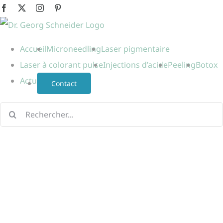
Passer
Facebook
X
Instagram
Pinterest
au
contenu
Accueil
Microneedling
Laser pigmentaire
Laser à colorant pulse
Injections d’acide
Peeling
Botox
Actu
Contact
Rechercher: